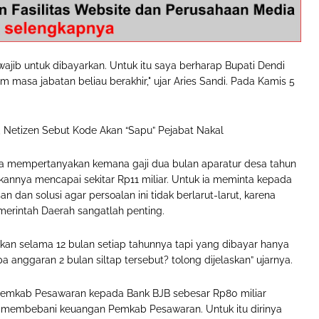
wajib untuk dibayarkan. Untuk itu saya berharap Bupati Dendi
 masa jabatan beliau berakhir," ujar Aries Sandi. Pada Kamis 5
al, Netizen Sebut Kode Akan “Sapu” Pejabat Nakal
ga mempertanyakan kemana gaji dua bulan aparatur desa tahun
akannya mencapai sekitar Rp11 miliar. Untuk ia meminta kepada
dan solusi agar persoalan ini tidak berlarut-larut, karena
erintah Daerah sangatlah penting.
rkan selama 12 bulan setiap tahunnya tapi yang dibayar hanya
 anggaran 2 bulan siltap tersebut? tolong dijelaskan” ujarnya.
g Pemkab Pesawaran kepada Bank BJB sebesar Rp80 miliar
lah membebani keuangan Pemkab Pesawaran. Untuk itu dirinya