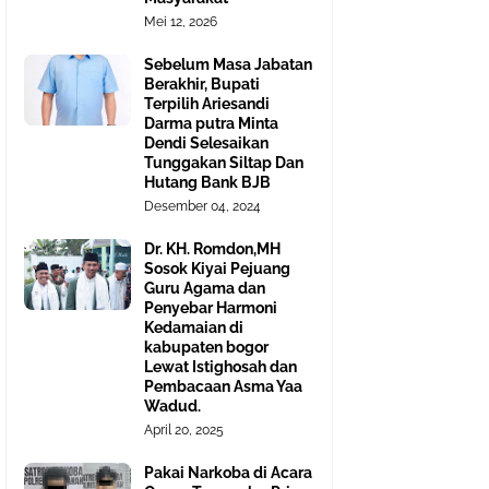
Mei 12, 2026
Sebelum Masa Jabatan
Berakhir, Bupati
Terpilih Ariesandi
Darma putra Minta
Dendi Selesaikan
Tunggakan Siltap Dan
Hutang Bank BJB
Desember 04, 2024
Dr. KH. Romdon,MH
Sosok Kiyai Pejuang
Guru Agama dan
Penyebar Harmoni
Kedamaian di
kabupaten bogor
Lewat Istighosah dan
Pembacaan Asma Yaa
Wadud.
April 20, 2025
Pakai Narkoba di Acara