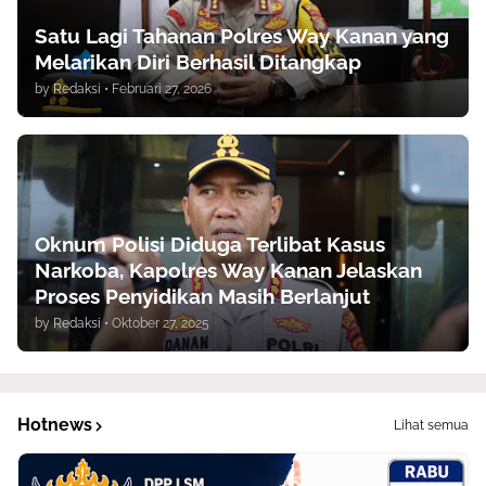
Satu Lagi Tahanan Polres Way Kanan yang
Melarikan Diri Berhasil Ditangkap
by
Redaksi
•
Februari 27, 2026
Oknum Polisi Diduga Terlibat Kasus
Narkoba, Kapolres Way Kanan Jelaskan
Proses Penyidikan Masih Berlanjut
by
Redaksi
•
Oktober 27, 2025
Hotnews
Lihat semua