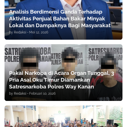
Analisis Berdimensi Ganda Terhadap
Aktivitas Penjual Bahan Bakar Minyak
Lokal dan Dampaknya Bagi Masyarakat
by
Redaksi
•
Mei 12, 2026
Pakai Narkoba di Acara Organ Tunggal, 3
Pria Asal Oku Timur Diamankan
Satresnarkoba Polres Way Kanan
by
Redaksi
•
Februari 10, 2026