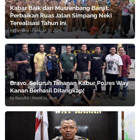
Kabar Baik dari Musrenbang Banjit:
Perbaikan Ruas Jalan Simpang Neki
Terealisasi Tahun Ini
by
Redaksi
•
Februari 10, 2026
Bravo, Seluruh Tahanan Kabur Polres Way
Kanan Berhasil Ditangkap!
by
Redaksi
•
Maret 01, 2026