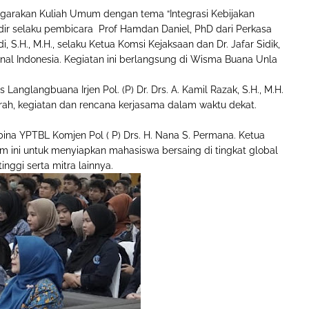
garakan Kuliah Umum dengan tema “Integrasi Kebijakan
ir selaku pembicara Prof Hamdan Daniel, PhD dari Perkasa
adi, S.H., M.H., selaku Ketua Komsi Kejaksaan dan Dr. Jafar Sidik,
onal Indonesia. Kegiatan ini berlangsung di Wisma Buana Unla
Langlangbuana Irjen Pol. (P) Dr. Drs. A. Kamil Razak, S.H., M.H.
rah, kegiatan dan rencana kerjasama dalam waktu dekat.
ina YPTBL Komjen Pol ( P) Drs. H. Nana S. Permana. Ketua
ini untuk menyiapkan mahasiswa bersaing di tingkat global
nggi serta mitra lainnya.