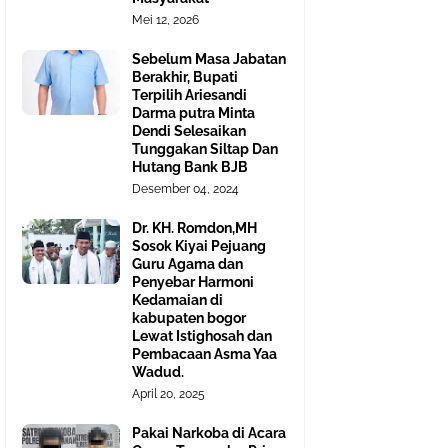
Mei 12, 2026
Sebelum Masa Jabatan
Berakhir, Bupati
Terpilih Ariesandi
Darma putra Minta
Dendi Selesaikan
Tunggakan Siltap Dan
Hutang Bank BJB
Desember 04, 2024
Dr. KH. Romdon,MH
Sosok Kiyai Pejuang
Guru Agama dan
Penyebar Harmoni
Kedamaian di
kabupaten bogor
Lewat Istighosah dan
Pembacaan Asma Yaa
Wadud.
April 20, 2025
Pakai Narkoba di Acara