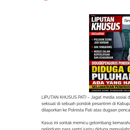
LIPUTAN KHUSUS PATI – Jagat media sosial 
seksual di sebuah pondok pesantren di Kabup
dilaporkan ke Polresta Pati atas dugaan penc
Kasus ini sontak memicu gelombang kemaraha
pelindung para santri justru diduga menyala