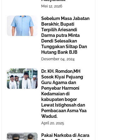
Mei 12, 2026
Sebelum Masa Jabatan
Berakhir, Bupati
Terpilih Ariesandi
Darma putra Minta
Dendi Selesaikan
Tunggakan Siltap Dan
Hutang Bank BJB
Desember 04, 2024
Dr. KH. Romdon,MH
Sosok Kiyai Pejuang
Guru Agama dan
Penyebar Harmoni
Kedamaian di
kabupaten bogor
Lewat Istighosah dan
Pembacaan Asma Yaa
Wadud.
April 20, 2025
Pakai Narkoba di Acara