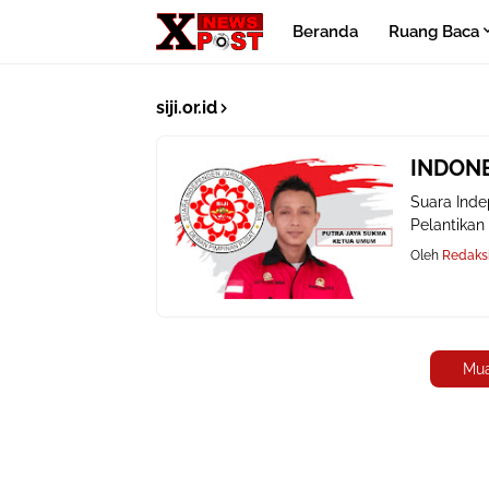
Beranda
Ruang Baca
siji.or.id
INDONE
Suara Inde
Pelantikan
Oleh
Redaks
Mua