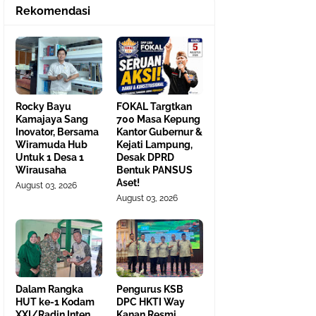
Rekomendasi
Rocky Bayu
FOKAL Targtkan
Kamajaya Sang
700 Masa Kepung
Inovator, Bersama
Kantor Gubernur &
Wiramuda Hub
Kejati Lampung,
Untuk 1 Desa 1
Desak DPRD
Wirausaha
Bentuk PANSUS
Aset!
August 03, 2026
August 03, 2026
Dalam Rangka
Pengurus KSB
HUT ke-1 Kodam
DPC HKTI Way
XXI/Radin Inten,
Kanan Resmi