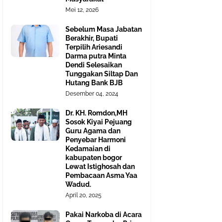
Mei 12, 2026
Sebelum Masa Jabatan
Berakhir, Bupati
Terpilih Ariesandi
Darma putra Minta
Dendi Selesaikan
Tunggakan Siltap Dan
Hutang Bank BJB
Desember 04, 2024
Dr. KH. Romdon,MH
Sosok Kiyai Pejuang
Guru Agama dan
Penyebar Harmoni
Kedamaian di
kabupaten bogor
Lewat Istighosah dan
Pembacaan Asma Yaa
Wadud.
April 20, 2025
Pakai Narkoba di Acara