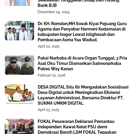
Selesaikan Tunggakan Siltap Dan Hutang
Bank BJB
Desember 04, 2024
Dr. KH. Romdon,MH Sosok Kiyai Pejuang Guru
Agama dan Penyebar Harmoni Kedamaian di
kabupaten bogor Lewat Istighosah dan
Pembacaan Asma Yaa Wadud.
April 20, 2025
Pakai Narkoba di Acara Organ Tunggal, 3 Pria
Asal Oku Timur Diamankan Satresnarkoba
Polres Way Kanan
Februari 10, 2026
DESA DIGITAL Situ Ilir Mengadakan Sosialisasi
Desa Digital untuk Meningkatkan Efisiensi
Layanan Administrasi, Bersama Direktur PT.
SUKMA UMKM DIGITAL
April 23, 2025
FOKAL Pesawaran Deklarasi Pemantau
Independen: Kawal Ketat PSU demi
Demokrasi Bersih LSM FOKAL Tegaskan