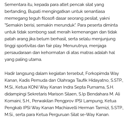
Sementara itu, kepada para atlet pencak silat yang
bertanding, Bupati mengingatkan untuk senantiasa
memegang teguh filosofi dasar seorang pesilat, yakni
"Semakin berisi, semakin merunduk". Para peserta diminta
untuk tidak sombong saat meraih kemenangan dan tidak
patah arang jika belum berhasil, serta selalu menjunjung
tinggi sportivitas dan fair play. Menurutnya, menjaga
persaudaraan dan kehormatan di atas matras adalah hal
yang paling utama.
Hadir langsung dalam kegiatan tersebut, Forkopimda Way
Kanan, Kadis Pemuda dan Olahraga Taufik Hidayatno, S.STP.,
M.Si., Ketua KONI Way Kanan Indra Septa Purnama, S.H.
didampingi Sekretaris Marison Silaen, S.Ip Bendahara M. Ali
Komaini, S.H., Perwakilan Pengprov IPSI Lampung, Ketua
Pengkab IPSI Way Kanan Machiavelli Herman Tarmizi, S.STP.,
M.Si., serta para Ketua Perguruan Silat se-Way Kanan.